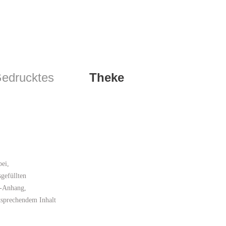
edrucktes
Theke
bei,
gefüllten
il-Anhang,
tsprechendem Inhalt